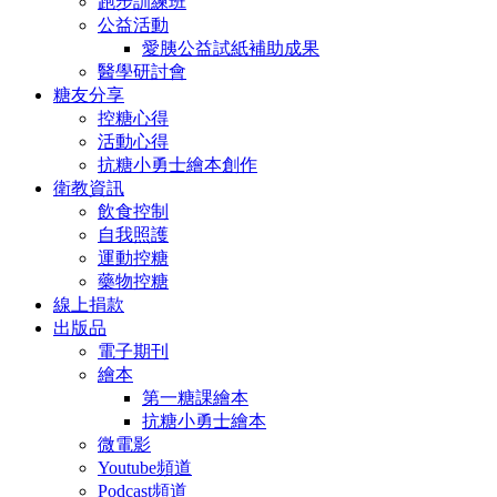
跑步訓練班
公益活動
愛胰公益試紙補助成果
醫學研討會
糖友分享
控糖心得
活動心得
抗糖小勇士繪本創作
衛教資訊
飲食控制
自我照護
運動控糖
藥物控糖
線上捐款
出版品
電子期刊
繪本
第一糖課繪本
抗糖小勇士繪本
微電影
Youtube頻道
Podcast頻道