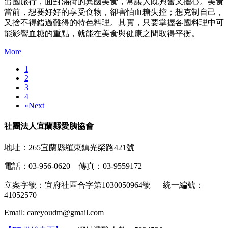
出國旅行，面對滿街的異國美食，常讓人既興奮又擔心。美食
當前，想要好好的享受食物，卻害怕血糖失控；想克制自己，
又捨不得錯過難得的特色料理。其實，只要掌握各國料理中可
能影響血糖的重點，就能在美食與健康之間取得平衡。
More
1
2
3
4
»
Next
社團法人宜蘭縣愛胰協會
地址：265宜蘭縣羅東鎮光榮路421號
電話：03-956-0620 傳真：03-9559172
立案字號：宜府社區合字第1030050964號 統一編號：
41052570
Email: careyoudm@gmail.com