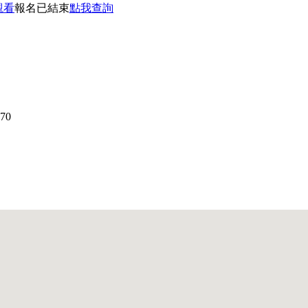
觀看
報名已結束
點我查詢
2570