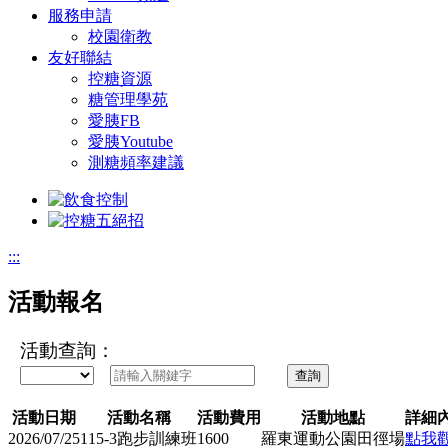
服務申請
校園衛教
友好聯結
控糖資源
糖管理學苑
愛胰FB
愛胰Youtube
測糖頻率建議
:::
活動報名
活動查詢：
查詢
活動日期
活動名稱
活動費用
活動地點
詳細
2026/07/25
115-3跑步訓練班
1600
羅東運動公園田徑場
點我