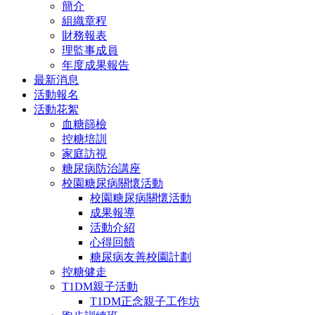
簡介
組織章程
財務報表
理監事成員
年度成果報告
最新消息
活動報名
活動花絮
血糖篩檢
控糖培訓
家庭訪視
糖尿病防治講座
校園糖尿病關懷活動
校園糖尿病關懷活動
成果報導
活動介紹
心得回饋
糖尿病友善校園計劃
控糖健走
T1DM親子活動
T1DM正念親子工作坊