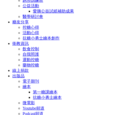
跑步訓練班
公益活動
愛胰公益試紙補助成果
醫學研討會
糖友分享
控糖心得
活動心得
抗糖小勇士繪本創作
衛教資訊
飲食控制
自我照護
運動控糖
藥物控糖
線上捐款
出版品
電子期刊
繪本
第一糖課繪本
抗糖小勇士繪本
微電影
Youtube頻道
Podcast頻道