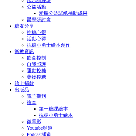
跑步訓練班
公益活動
愛胰公益試紙補助成果
醫學研討會
糖友分享
控糖心得
活動心得
抗糖小勇士繪本創作
衛教資訊
飲食控制
自我照護
運動控糖
藥物控糖
線上捐款
出版品
電子期刊
繪本
第一糖課繪本
抗糖小勇士繪本
微電影
Youtube頻道
Podcast頻道