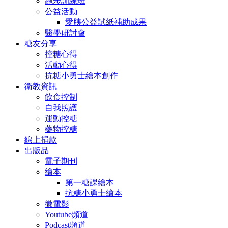
跑步訓練班
公益活動
愛胰公益試紙補助成果
醫學研討會
糖友分享
控糖心得
活動心得
抗糖小勇士繪本創作
衛教資訊
飲食控制
自我照護
運動控糖
藥物控糖
線上捐款
出版品
電子期刊
繪本
第一糖課繪本
抗糖小勇士繪本
微電影
Youtube頻道
Podcast頻道