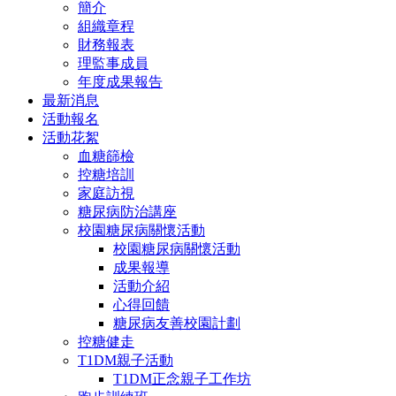
簡介
組織章程
財務報表
理監事成員
年度成果報告
最新消息
活動報名
活動花絮
血糖篩檢
控糖培訓
家庭訪視
糖尿病防治講座
校園糖尿病關懷活動
校園糖尿病關懷活動
成果報導
活動介紹
心得回饋
糖尿病友善校園計劃
控糖健走
T1DM親子活動
T1DM正念親子工作坊