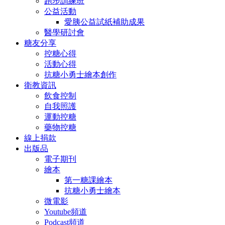
跑步訓練班
公益活動
愛胰公益試紙補助成果
醫學研討會
糖友分享
控糖心得
活動心得
抗糖小勇士繪本創作
衛教資訊
飲食控制
自我照護
運動控糖
藥物控糖
線上捐款
出版品
電子期刊
繪本
第一糖課繪本
抗糖小勇士繪本
微電影
Youtube頻道
Podcast頻道