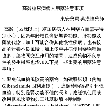
高齡糖尿病病人用藥注意事項
東安藥局
吳漢隆藥師
高齡（
65
歲以上）糖尿病病人在用藥方面需要特
別小心，因為年齡增長會影響腎功能、肝功能及
藥物代謝，加上可能合併其他慢性疾病，也有較
高的營養不良風險，加上多重共病使用藥物種類
也多，藥物間交互作用的結果，造成藥物不良事
件的發生機率也增加以下是一些重要的用藥注意
事項：
1.
避免低血糖風險高的藥物：如磺醯脲類（例如
Glibenclamide
固利康錠
），這類藥物容易引起低
血糖，特別是腎功能不佳的長者，應謹慎使用或
改用低風險藥物如二肽基肽酶
-4
抑制劑
（
dipeptidyl peptidase-4 inhibitor
）又稱
DPP-4
抑