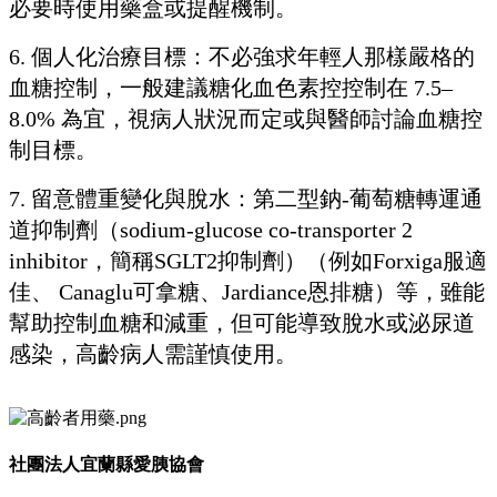
必要時使用藥盒或提醒機制。
6.
個人化治療目標：不必強求年輕人那樣嚴格的
血糖控制，一般建議糖化血色素控控制在
7.5–
8.0%
為宜，視病人狀況而定或與醫師討論血糖控
制目標。
7.
留意體重變化與脫水：第二型鈉
-
葡萄糖轉運通
道抑制劑（
sodium-glucose co-transporter 2
inhibitor
，簡稱
SGLT2
抑制劑）（例如
Forxiga
服適
佳、
Canaglu
可拿糖、
Jardiance
恩排糖）等，雖能
幫助控制血糖和減重，但可能導致脫水或泌尿道
感染，高齡病人需謹慎使用。
社團法人宜蘭縣愛胰協會