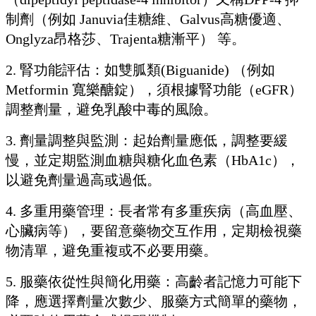
制劑
（例如
Januvia
佳糖維、
Galvus
高糖優適、
Onglyza
昂格莎、
Trajenta
糖漸平
）
等。
2.
腎功能評估：如雙胍類
(Biguanide)
（例如
Metformin
寬樂醣錠），須根據腎功能（
eGFR
）
調整劑量，避免乳酸中毒的風險。
3.
劑量調整與監測：起始劑量應低，調整要緩
慢，並定期監測血糖與糖化血色素（
HbA1c
），
以避免劑量過高或過低。
4.
多重用藥管理：長者常有多重疾病（高血壓、
心臟病等），要留意藥物交互作用，定期檢視藥
物清單，避免重複或不必要用藥。
5.
服藥依從性與簡化用藥：高齡者記憶力可能下
降，應選擇劑量次數少、服藥方式簡單的藥物，