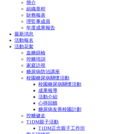
簡介
組織章程
財務報表
理監事成員
年度成果報告
最新消息
活動報名
活動花絮
血糖篩檢
控糖培訓
家庭訪視
糖尿病防治講座
校園糖尿病關懷活動
校園糖尿病關懷活動
成果報導
活動介紹
心得回饋
糖尿病友善校園計劃
控糖健走
T1DM親子活動
T1DM正念親子工作坊