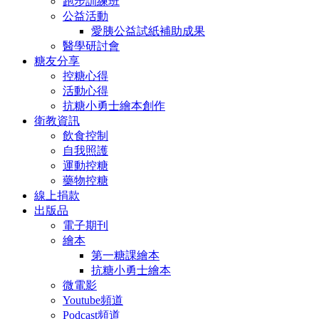
跑步訓練班
公益活動
愛胰公益試紙補助成果
醫學研討會
糖友分享
控糖心得
活動心得
抗糖小勇士繪本創作
衛教資訊
飲食控制
自我照護
運動控糖
藥物控糖
線上捐款
出版品
電子期刊
繪本
第一糖課繪本
抗糖小勇士繪本
微電影
Youtube頻道
Podcast頻道